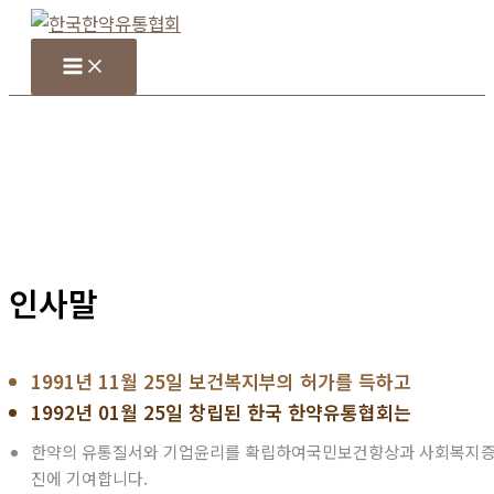
콘
텐
츠
로
건
너
뛰
기
인사말
1991년 11월 25일 보건복지부의 허가를 득하고
1992년 01월 25일 창립된 한국 한약유통협회는
한약의 유통질서와 기업윤리를 확립하여
국민보건향상과 사회복지
진에 기여합니다.