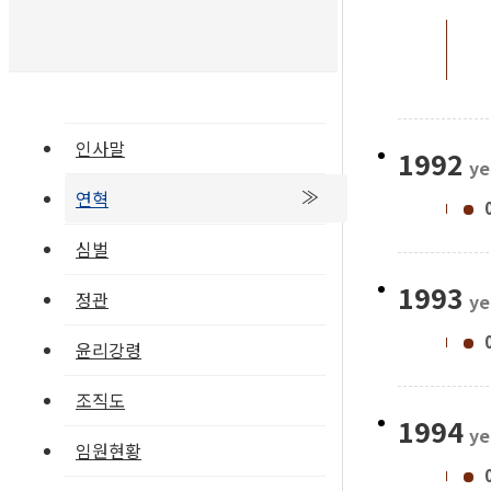
인사말
1992
ye
연혁
심벌
1993
정관
ye
윤리강령
조직도
1994
ye
임원현황