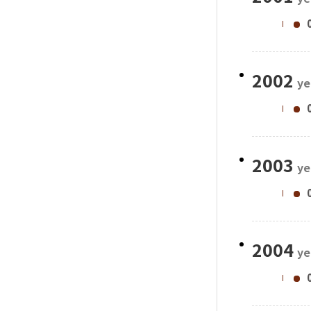
2002
ye
2003
ye
2004
ye