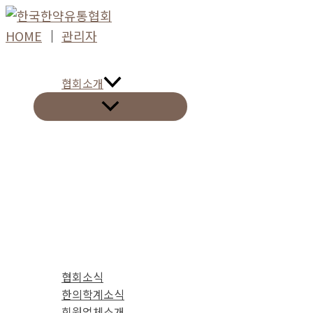
콘
텐
HOME
│
관리자
츠
로
협회소개
건
너
뛰
기
협회소식
한의학계소식
회원업체소개