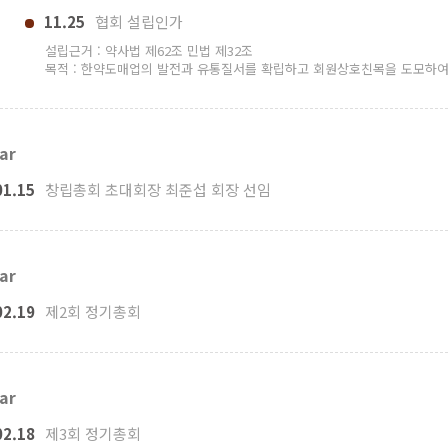
11.25
협회 설립인가
설립근거 : 약사법 제62조 민법 제32조
목적 : 한약도매업의 발전과 유통질서를 확립하고 회원상호친목을 도모하
ar
01.15
창립총회 초대회장 최준섭 회장 선임
ar
02.19
제2회 정기총회
ar
02.18
제3회 정기총회