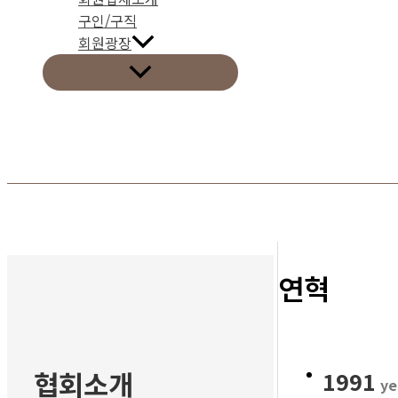
구인/구직
회원광장
연혁
협회소개
1991
ye