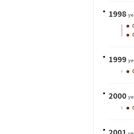
1998
ye
1999
ye
2000
ye
2001
ye