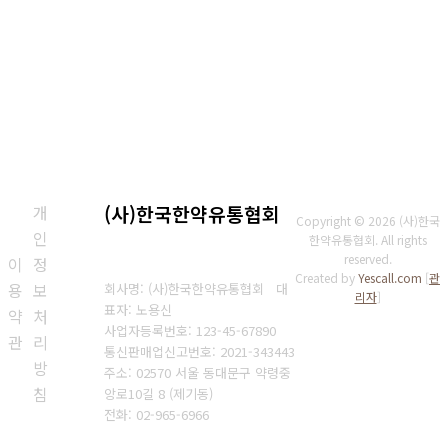
개
(사)한국한약유통협회
Copyright © 2026 (사)한국
인
한약유통협회. All rights
reserved.
이
정
Created by
Yescall.com
[
관
용
보
회사명: (사)한국한약유통협회 대
리자
]
표자: 노용신
약
처
사업자등록번호: 123-45-67890
관
리
통신판매업신고번호: 2021-343443
방
주소: 02570 서울 동대문구 약령중
침
앙로10길 8 (제기동)
전화: 02-965-6966