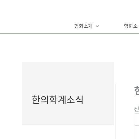
콘
텐
츠
협회소개
협회소
로
건
너
뛰
기
한의학계소식
전