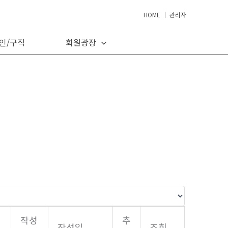
HOME
│
관리자
인/구직
회원광장
작성
추
작성일
조회