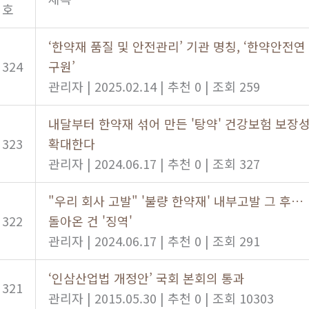
호
‘한약재 품질 및 안전관리’ 기관 명칭, ‘한약안전연
324
구원’
관리자
|
2025.02.14
|
추천 0
|
조회 259
내달부터 한약재 섞어 만든 '탕약' 건강보험 보장
323
확대한다
관리자
|
2024.06.17
|
추천 0
|
조회 327
"우리 회사 고발" '불량 한약재' 내부고발 그 후…
322
돌아온 건 '징역'
관리자
|
2024.06.17
|
추천 0
|
조회 291
‘인삼산업법 개정안’ 국회 본회의 통과
321
관리자
|
2015.05.30
|
추천 0
|
조회 10303