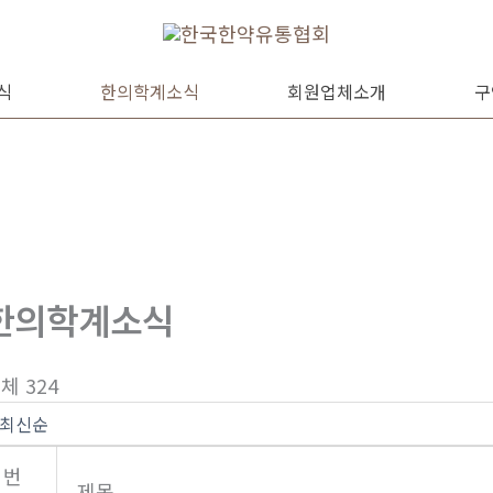
식
한의학계소식
회원업체소개
구
한의학계소식
체 324
번
제목