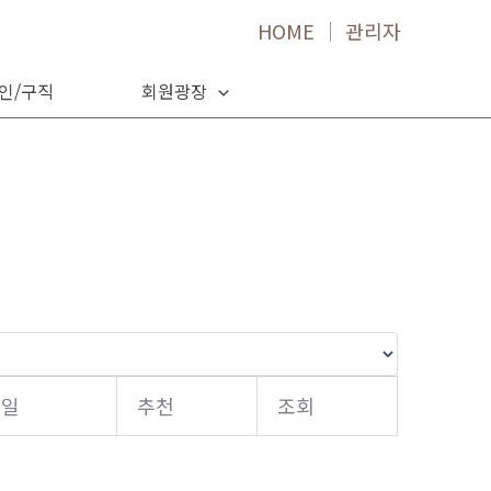
HOME
│
관리자
인/구직
회원광장
성일
추천
조회