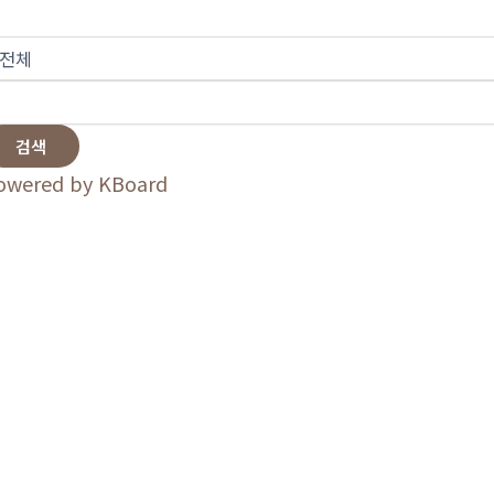
검색
owered by KBoard