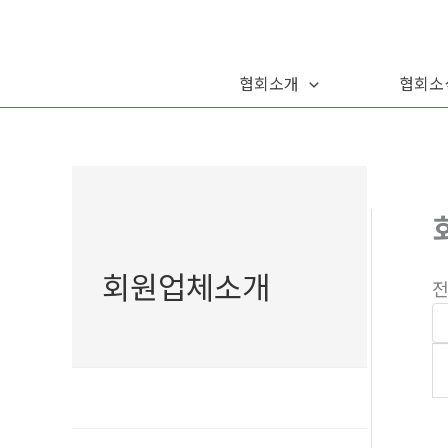
콘
텐
츠
협회소개
협회소
로
건
너
뛰
기
회원업체소개
전