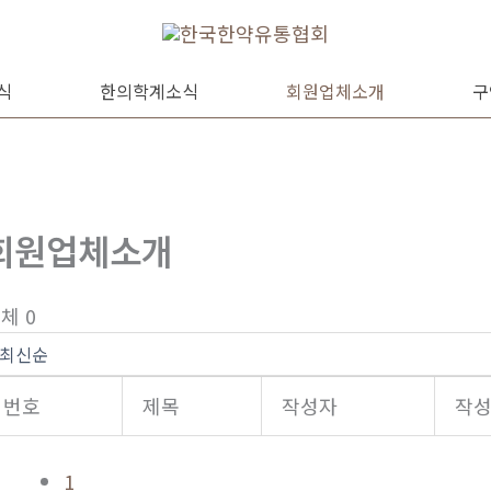
식
한의학계소식
회원업체소개
구
회원업체소개
체 0
번호
제목
작성자
작
1