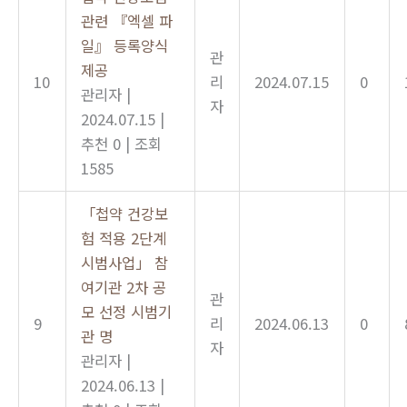
관련 『엑셀 파
일』 등록양식
관
제공
10
리
2024.07.15
0
관리자
|
자
2024.07.15
|
추천 0
|
조회
1585
「첩약 건강보
험 적용 2단계
시범사업」 참
여기관 2차 공
관
모 선정 시범기
9
리
2024.06.13
0
관 명
자
관리자
|
2024.06.13
|