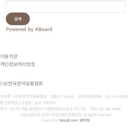
검색
Powered by KBoard
이용약관
개인정보처리방침
(사)한국한약유통협회
회사명: (사)한국한약유통협회 대표자: 노용신
사업자등록번호: 123-45-67890
통신판매업신고번호: 2021-343443
주소: 02570 서울 동대문구 약령중앙로10길 8 (제기동)
전화: 02-965-6966
Copyright © 2026 (사)한국한약유통협회. All rights reserved.
Created by
Yescall.com
[
관리자
]