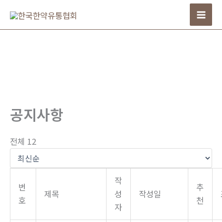
콘
텐
츠
로
건
너
뛰
기
공지사항
전체 12
작
번
추
제목
성
작성일
호
천
자